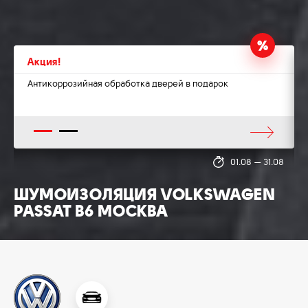
Акция!
Антикоррозийная обработка дверей в подарок
1
2
8
01.08
—
31.08
ШУМОИЗОЛЯЦИЯ VOLKSWAGEN
PASSAT B6 МОСКВА