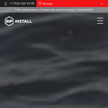
Москва
+7 (926) 320-65-58
Сеть официальных установочных центров завода Стандартпласт
Барнаул
Белгород
Брянск
Иваново
Калининград
Мурманск
Новочебоксарск
Пермь
Самара
Санкт-
Петербург