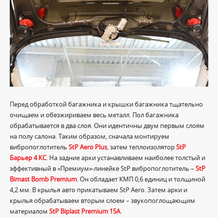
Перед обработкой багажника и крышки багажника тщательно
очищаем и обезжириваем весь металл. Пол багажника
обрабатывается в два слоя. Они идентичны двум первым слоям
на полу салона. Таким образом, сначала монтируем
вибропоглотитель
StP Aero Plus
, затем теплоизолятор
StP
Барьер 4 КС
. На задние арки устанавливаем наиболее толстый и
эффективный в «Премиум»-линейке StP вибропоглотитель –
StP
Bimast Bomb Premium
. Он обладает КМП 0,6 единиц и толщиной
4,2 мм. В крылья авто прикатываем StP Aero. Затем арки и
крылья обрабатываем вторым слоем – звукопоглощающим
материалом
StP Biplast Premium 15A
.