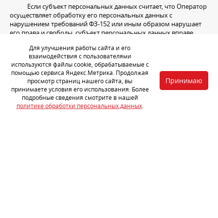
Если субъект персональных данных считает, что Оператор
осуществляет обработку его персональных данных с
нарушением требований ФЗ-152 или иным образом нарушает
его права и свободы, субъект персональных данных вправе
обжаловать действия или бездействие Оператора в
Для улучшения работы сайта и его
Уполномоченный орган по защите прав субъектов
взаимодействия с пользователями
персональных данных или в судебном порядке.
используются файлы cookie, обрабатываемые с
помощью сервиса Яндекс.Метрика. Продолжая
Субъект персональных данных имеет право на защиту
Принимаю
просмотр страниц нашего сайта, вы
своих прав и законных интересов, в том числе на возмещение
принимаете условия его использования. Более
убытков и (или) компенсацию морального вреда в судебном
подробные сведения смотрите в нашей
порядке.
политике обработки персональных данных
.
4. ОБЕСПЕЧЕНИЕ БЕЗОПАСНОСТИ ПЕРСОНАЛЬНЫХ ДАННЫХ
Оператор обеспечивает обработку персональных данных
путем реализации правовых, организационных и технических
мер, необходимых для обеспечения требований федерального
законодательства в области защиты персональных данных.
5. СБОР И ИСПОЛЬЗОВАНИЕ ИНФОРМАЦИИ, НЕ ЯВЛЯЮЩЕЙСЯ
ПЕРСОНАЛЬНМИ ДАННЫМИ
Компания также может собирать персональные данные, не
являющиеся персональными − данные, не позволяющие прямо