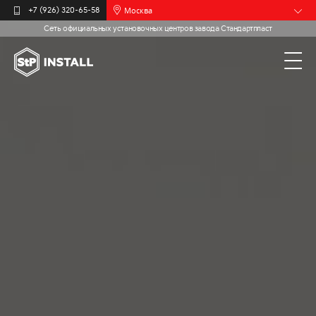
Москва
+7 (926) 320-65-58
Сеть официальных установочных центров завода Стандартпласт
Барнаул
Белгород
Брянск
Иваново
Калининград
Мурманск
Новочебоксарск
Пермь
Самара
Санкт-
Петербург