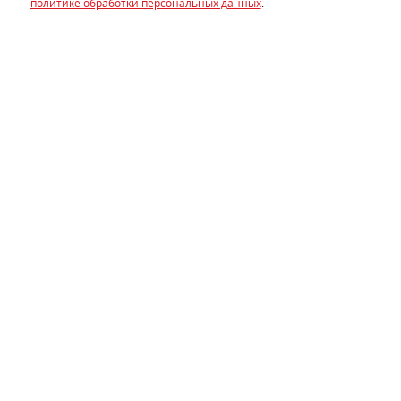
политике обработки персональных данных
.
Начинаем шумоизоляцию крышки капота. Обезжириваем
поверхность.