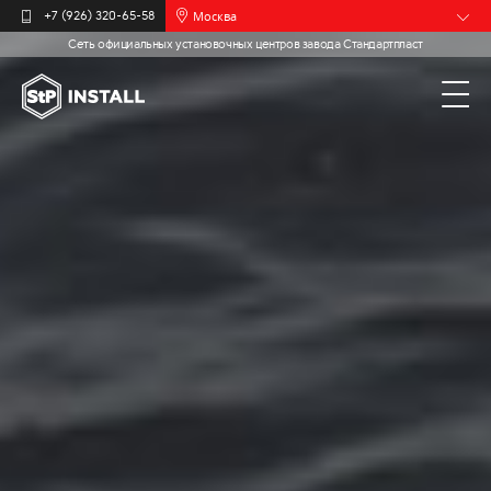
Москва
+7 (926) 320-65-58
Сеть официальных установочных центров завода Стандартпласт
Барнаул
Белгород
Брянск
Иваново
Калининград
Мурманск
Новочебоксарск
Пермь
Самара
Санкт-
Петербург