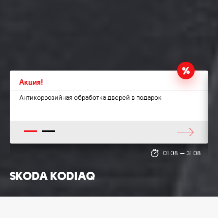
Акция!
Антикоррозийная обработка дверей в подарок
1
2
8
01.08
—
31.08
SKODA KODIAQ