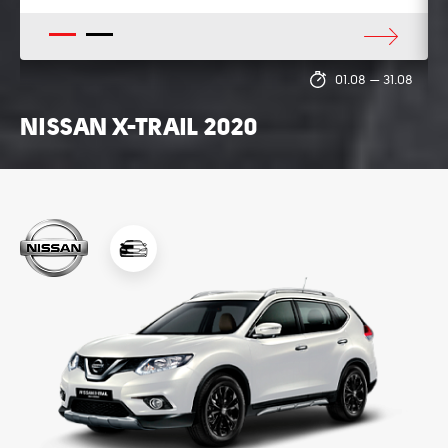
1
2
8
01.08
—
31.08
NISSAN X-TRAIL 2020