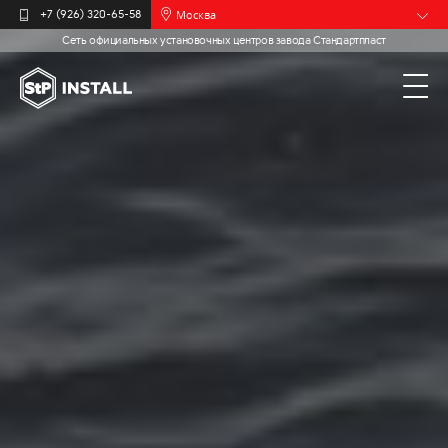
Москва
+7 (926) 320-65-58
Сеть официальных установочных центров завода Стандартпласт
Барнаул
Белгород
Брянск
Иваново
Калининград
Мурманск
Новочебоксарск
Пермь
Самара
Санкт-
Петербург