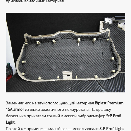
приклеен войлочный материал.
Заменили его на звукопоглощающий материал
Biplast Premium
15A armor
из вязко-эластичного полиуретана. На крышку
багажника прикатали тонкий и легкий вибродемпфер
StP Profi
Light
.
По этой же причине — малый вес — использовали
StP Profi Light