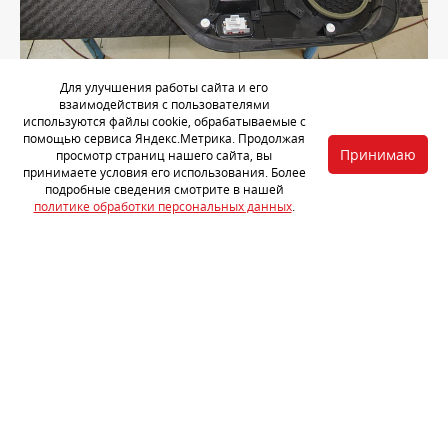
Для улучшения работы сайта и его
Мы подготовили дверные карты в шумоизоляции: очистили их
взаимодействия с пользователями
от пыли и обработали обезжиривателем.
используются файлы cookie, обрабатываемые с
помощью сервиса Яндекс.Метрика. Продолжая
Принимаю
просмотр страниц нашего сайта, вы
принимаете условия его использования. Более
подробные сведения смотрите в нашей
политике обработки персональных данных
.