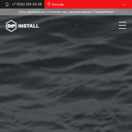
Москва
+7 (926) 320-65-58
Сеть официальных установочных центров завода Стандартпласт
Барнаул
Белгород
Брянск
Иваново
Калининград
Мурманск
Новочебоксарск
Пермь
Самара
Санкт-
Петербург