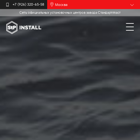
Москва
+7 (926) 320-65-58
Сеть официальных установочных центров завода Стандартпласт
Барнаул
Белгород
Брянск
Иваново
Калининград
Мурманск
Новочебоксарск
Пермь
Самара
Санкт-
Петербург