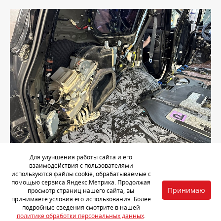
Для улучшения работы сайта и его
взаимодействия с пользователями
используются файлы cookie, обрабатываемые с
Крылья обрабатываем виброизоляцией
StP Aero
и
помощью сервиса Яндекс.Метрика. Продолжая
звукопоглотителем
StP Biplast Premium 15A (armor)
. Тонкий
Принимаю
просмотр страниц нашего сайта, вы
металл в этой области обязательно нуждается в шумоизоляции.
принимаете условия его использования. Более
подробные сведения смотрите в нашей
политике обработки персональных данных
.