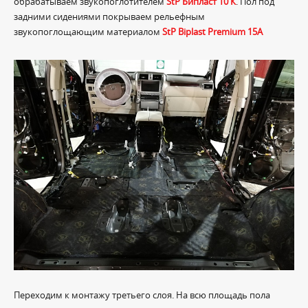
обрабатываем звукопоглотителем
StP Бипласт 10 К
. Пол под
задними сидениями покрываем рельефным
звукопоглощающим материалом
StP Biplast Premium 15A
Переходим к монтажу третьего слоя. На всю площадь пола