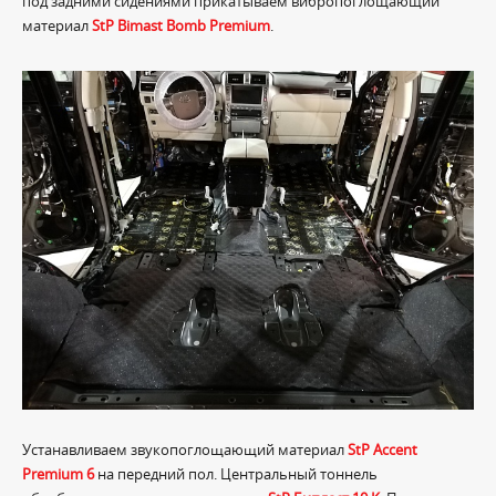
под задними сидениями прикатываем вибропоглощающий
материал
StP Bimast Bomb Premium
.
Устанавливаем звукопоглощающий материал
StP Accent
Premium 6
на передний пол. Центральный тоннель