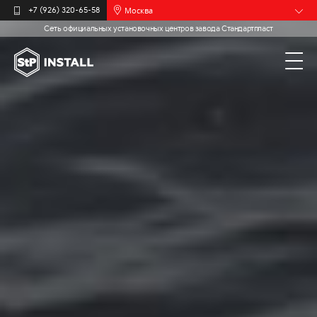
Москва
+7 (926) 320-65-58
Сеть официальных установочных центров завода Стандартпласт
Барнаул
Белгород
Брянск
Иваново
Калининград
Мурманск
Новочебоксарск
Пермь
Самара
Санкт-
Петербург