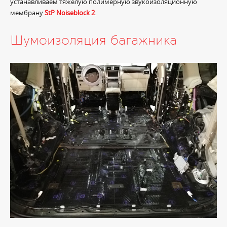
устанавливаем тяжелую полимерную звукоизоляционную
мембрану
StP Noiseblock 2
.
Шумоизоляция багажника