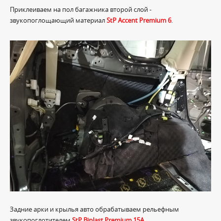
Приклеиваем на пол багажника второй слой -
звукопоглощающий материал
StP Accent Premium 6
.
Задние арки и крылья авто обрабатываем рельефным
звукопоглотителем
StP Biplast Premium 15A
.