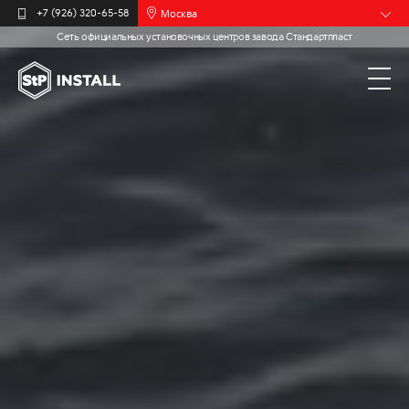
Москва
+7 (926) 320-65-58
Сеть официальных установочных центров завода Стандартпласт
Барнаул
Белгород
Брянск
Иваново
Калининград
Мурманск
Новочебоксарск
Пермь
Самара
Санкт-
Петербург