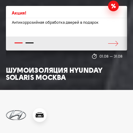
Акция!
Антикоррозийная обработка дверей в подарок
1
2
8
01.08
—
31.08
ШУМОИЗОЛЯЦИЯ HYUNDAY
SOLARIS МОСКВА