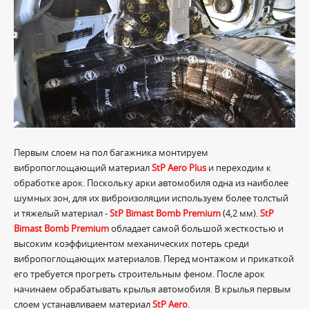
Первым слоем на пол багажника монтируем
вибропоглощающий материал
StP Aero Plus
и переходим к
обработке арок. Поскольку арки автомобиля одна из наиболее
шумных зон, для их виброизоляции используем более толстый
и тяжелый материал -
StP Bimast Bomb Premium
(4,2 мм).
StP
Bimast Bomb Premium
обладает самой большой жесткостью и
высоким коэффициентом механических потерь среди
вибропоглощающих материалов. Перед монтажом и прикаткой
его требуется прогреть строительным феном. После арок
начинаем обрабатывать крылья автомобиля. В крылья первым
слоем устанавливаем материал
StP Aero
.