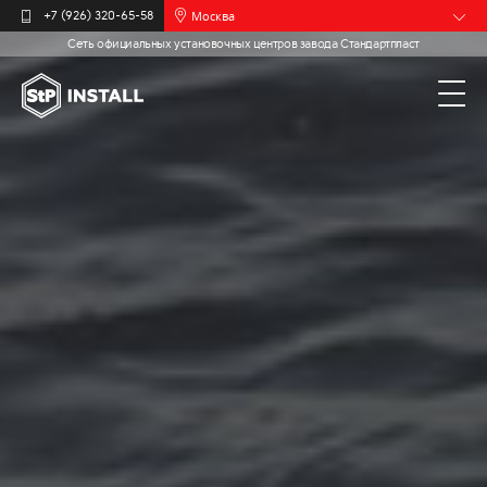
Москва
+7 (926) 320-65-58
Сеть официальных установочных центров завода Стандартпласт
Барнаул
Белгород
Брянск
Иваново
Калининград
Мурманск
Новочебоксарск
Пермь
Самара
Санкт-
Петербург