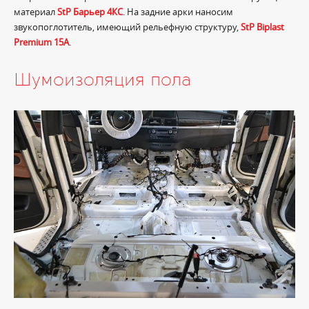
материал
StP Барьер 4КС
. На задние арки наносим
звукопоглотитель, имеющий рельефную структуру,
StP Biplast
Premium 15A
.
Шумоизоляция пола