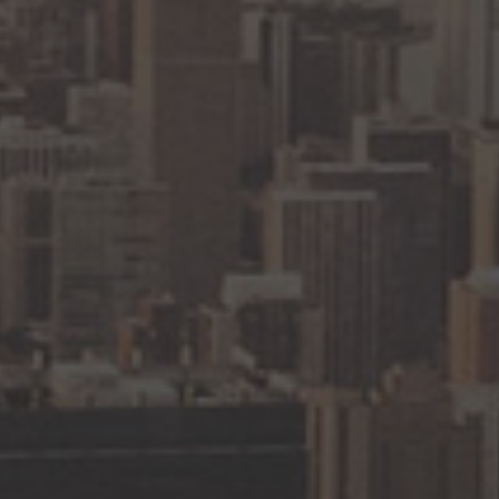
Акция!
Шумоизоляция
подкрылков в подарок п
комплексной