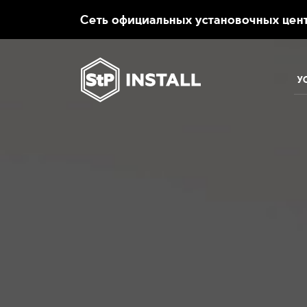
.
Сеть официальных установочных цент
У