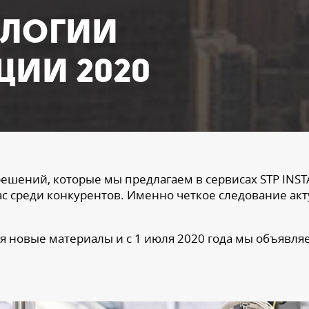
шумоизоляции Aerocell
ОЛОГИИ
Pro
ИИ 2020
01.08
—
шений, которые мы предлагаем в сервисах STP INST
с среди конкурентов. Именно четкое следование ак
я новые материалы и с 1 июля 2020 года мы объявл