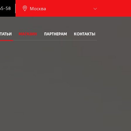
.
Москва
65-58
Барнаул
ТАТЬИ
МАГАЗИН
ПАРТНЕРАМ
КОНТАКТЫ
Белгород
Брянск
Иваново
Калининград
Мурманск
Новочебоксарск
Пермь