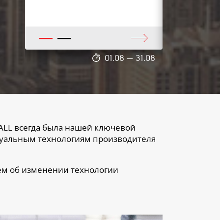
шумоизоля
Pro
1
2
31.08
01.08
—
31.08
ALL всегда была нашей ключевой
туальным технологиям производителя
яем об изменении технологии