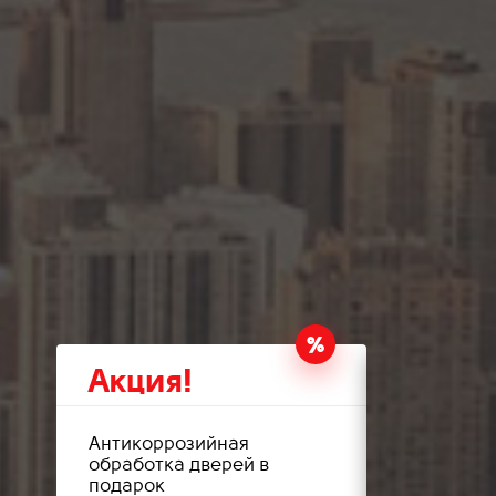
Акция!
Акция
Антикоррозийная
Шумоизол
ри
обработка дверей в
подкрылко
подарок
комплексн