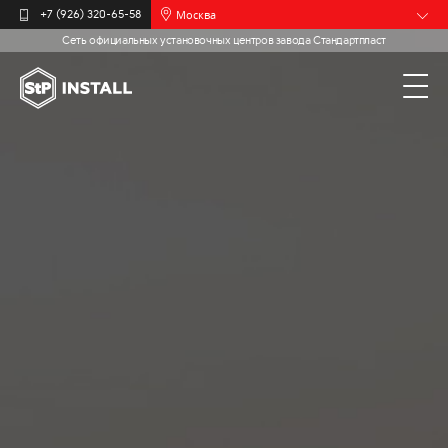
Москва
+7 (926) 320-65-58
Сеть официальных установочных центров завода Стандартпласт
Барнаул
Белгород
Брянск
Иваново
Калининград
Мурманск
Новочебоксарск
Пермь
Самара
Санкт-
Петербург