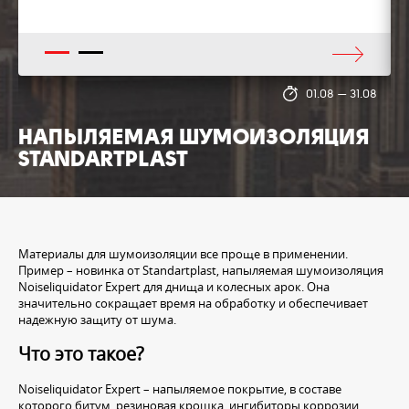
1
2
8
01.08
—
31.08
НАПЫЛЯЕМАЯ ШУМОИЗОЛЯЦИЯ
STANDARTPLAST
Материалы для шумоизоляции все проще в применении.
Пример – новинка от Standartplast, напыляемая шумоизоляция
Noiseliquidator Expert для днища и колесных арок. Она
значительно сокращает время на обработку и обеспечивает
надежную защиту от шума.
Что это такое?
Noiseliquidator Expert – напыляемое покрытие, в составе
которого битум, резиновая крошка, ингибиторы коррозии,