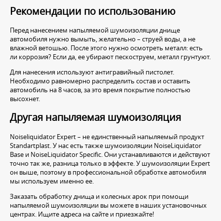
Рекомендации по использованию
Перед нанесением напыляемой шумоизоляции днище
автомобиля нужно вымыть, желательно – струей воды, а не
влажной ветошью. После этого нужно осмотреть металл: есть
ли коррозия? Если да, ее убирают пескоструем, металл грунтуют.
Для нанесения используют антигравийный пистолет.
Необходимо равномерно распределить состав и оставить
автомобиль на 8 часов, за это время покрытие полностью
высохнет.
Другая напыляемая шумоизоляция
Noiseliquidator Expert – не единственный напыляемый продукт
Standartplast. У нас есть также шумоизоляции NoiseLiquidator
Base и NoiseLiquidator Specific. Они устанавливаются и действуют
точно так же, разница только в эффекте. У шумоизоляции Expert
он выше, поэтому в профессиональной обработке автомобиля
мы используем именно ее.
Заказать обработку днища и колесных арок при помощи
напыляемой шумоизоляции вы можете в наших установочных
центрах. Ищите адреса на сайте и приезжайте!