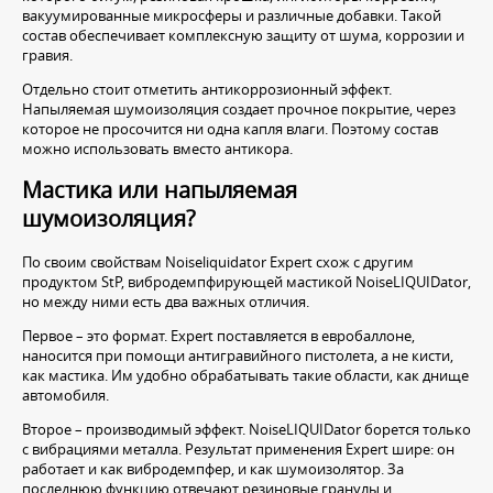
вакуумированные микросферы и различные добавки. Такой
состав обеспечивает комплексную защиту от шума, коррозии и
гравия.
Отдельно стоит отметить антикоррозионный эффект.
Напыляемая шумоизоляция создает прочное покрытие, через
которое не просочится ни одна капля влаги. Поэтому состав
можно использовать вместо антикора.
Мастика или напыляемая
шумоизоляция?
По своим свойствам Noiseliquidator Expert схож с другим
продуктом StP, вибродемпфирующей мастикой NoiseLIQUIDator,
но между ними есть два важных отличия.
Первое – это формат. Expert поставляется в евробаллоне,
наносится при помощи антигравийного пистолета, а не кисти,
как мастика. Им удобно обрабатывать такие области, как днище
автомобиля.
Второе – производимый эффект. NoiseLIQUIDator борется только
с вибрациями металла. Результат применения Expert шире: он
работает и как вибродемпфер, и как шумоизолятор. За
последнюю функцию отвечают резиновые гранулы и